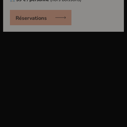
Domaine Wach
Réservations
Maison Zeyssolff
Domaine Kubler Paul
Soultzmatt
Haut-Rhin
Domaine Kientzler
Ribeauvillé
Haut-Rhin
Domaine Kreydenweiss