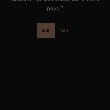
Rouffach
Haut-Rhin
pays ?
Voir plus
Oui
Non
Inscrivez-vous à notre
Newsletter
Nouveautés, événements, ne manquez rien
de l’actualité de l’Alsace à Boire !