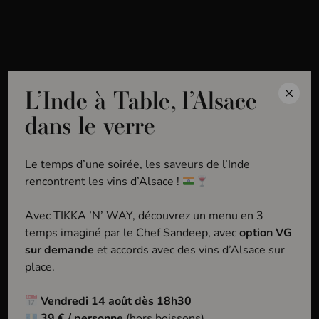
MENU
Accueil
Les domaines
L’Inde à Table, l’Alsace
L
e
s
d
o
m
a
i
n
e
s
dans le verre
Venez découvrir les domaines représentés à
Le temps d’une soirée, les saveurs de l’Inde
l'Alsace à Boire ! Une multitude de cépages, de
rencontrent les vins d’Alsace !
modes de production, et de très belles histoires
Avec TIKKA ’N’ WAY, découvrez un menu en 3
familiales à vous présenter. Notre terroir Alsacien
temps imaginé par le Chef Sandeep, avec
option VG
recèle de surprises et les vignerons et les
sur demande
et accords avec des vins d’Alsace sur
vigneronnes de notre sélection font tout en leur
place.
pouvoir pour le sublimer.
Vendredi 14 août dès 18h30
39 € / personne
(hors boissons)