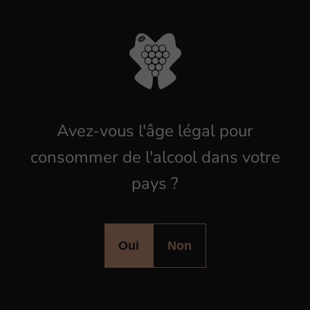
CONTENANCE
75cl
TERROIR
Marno-calcaire
POTENTIEL DE GARDE
4 ans
Avez-vous l'âge légal pour
TEMPÉRATURE DE SERVICE
consommer de l'alcool dans votre
10°
pays ?
DEGRÉ D'ALCOOL
13,5°
Oui
Non
Nos produits locaux de qualité,