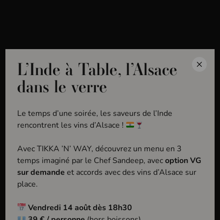
MENU
Accueil
Vins
Pinot Noir
L’Inde à Table, l’Alsace
P
i
n
o
t
N
o
i
r
dans le verre
Le temps d’une soirée, les saveurs de l’Inde
rencontrent les vins d’Alsace !
Avec TIKKA ’N’ WAY, découvrez un menu en 3
temps imaginé par le Chef Sandeep, avec
option VG
sur demande
et accords avec des vins d’Alsace sur
place.
Vendredi 14 août dès 18h30
39 € / personne
(hors boissons)