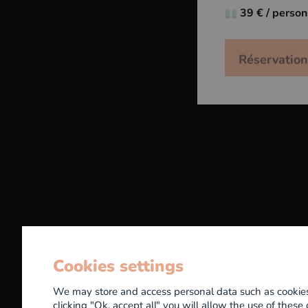
39 € / perso
Réservation
Bar à vin & Caviste
La Pause Iodée
Mentions légales
Politique de confidentialité
L
Cookies settings
We may store and access personal data such as cookies t
clicking "Ok, accept all" you will allow the use of thes