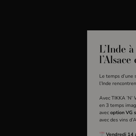
Bar à vin & Caviste
La Pa
L’Inde à
Inscrivez-vous à notre Ne
l’Alsace
Nouveautés, événements, ne manquez rien
Le temps d’une s
de l’actualité de l’Alsace à Boire !
l’Inde rencontren
Avec TIKKA ’N’
en 3 temps imag
avec
option VG 
avec des vins d’A
Vendredi 14 