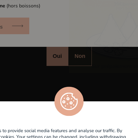
nne
(hors boissons)
Avez-vous l'âge légal pour consommer d
s
l'alcool dans votre pays ?
Évènements
Bons Cadeaux
Oui
Non
Als
CGV
Contact
'abus d'alcool est dangereux pour la santé, à consommer avec modérati
o provide social media features and analyse our traffic. By
e cookies. Your settings can be changed, including withdrawing