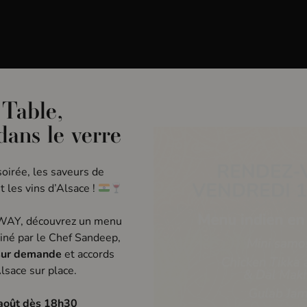
use Iodée
Évènements
Privatisation
Bons Ca
 Table,
wsletter
 dans le verre
oirée, les saveurs de
Les informations que vous fournissez via ce for
d’accès et, le cas échéant, de rectification et
t les vins d’Alsace !
de ces droits en adressant votre demande, accom
responsable du traitement.
 WAY, découvrez un menu
iné par le Chef Sandeep,
sur demande
et accords
lsace sur place.
août dès 18h30