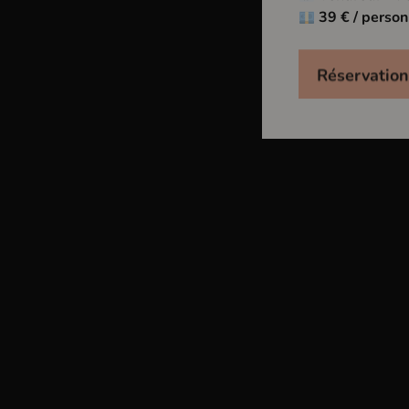
39 € / perso
COULEUR
Réservation
MILLÉSIME
CÉPAGE
MODE DE CULTURE
DESCRIPTON AROMATIQUE
DOMAINE
Domaine 
Clos de la 
Pinot No
Pinot Noir