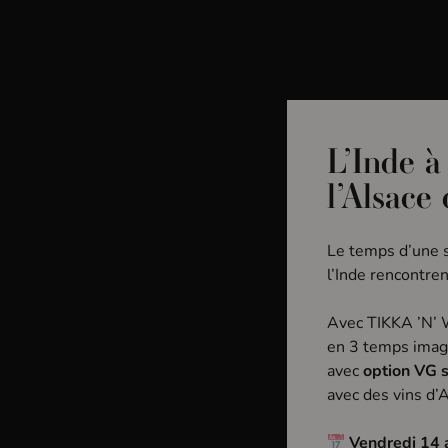
Bar à vin & Caviste
La Pa
L’Inde à
Accueil
Les vins
l’Alsace
L
Le temps d’une s
Filtrer
l’Inde rencontren
Avec TIKKA ’N’
en 3 temps imag
avec
option VG 
Coup de coeur
avec des vins d’A
PRIX
Vendredi 14 