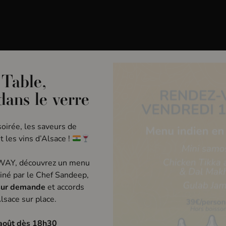
use Iodée
Évènements
Privatisation
Bons Ca
 Table,
 dans le verre
es vins
oirée, les saveurs de
t les vins d’Alsace !
 WAY, découvrez un menu
iné par le Chef Sandeep,
sur demande
et accords
lsace sur place.
août dès 18h30