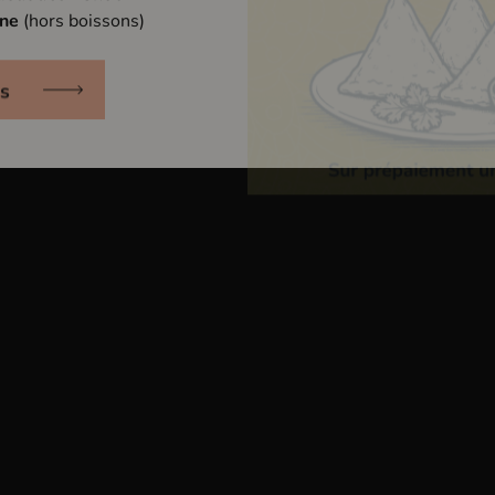
nne
(hors boissons)
s
Coup de
coeur
Albert Mann
Maison Zeyssolff
Faille
Amphores
ir
- 2023
- 75cl
Savagnin Rose
- 2023
- 75
Savagnin rose