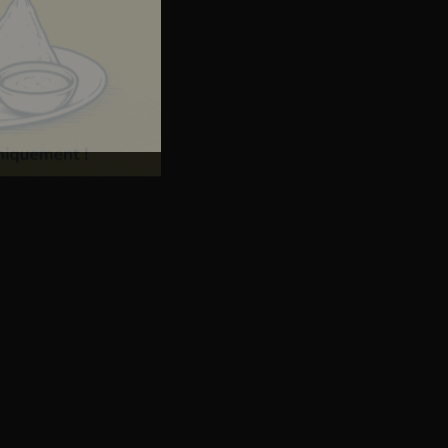
Coup de
Coup de
coeur
coeur
Domaine Wach
Riesling Grand Cru
- 2020
- 75cl
cl
Riesling
41€