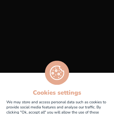
Bar à vin & Caviste
La Pause Iodée
Évènements
Bons Cadeaux
Contactez-nous
Cookies settings
Mentions légales
We may store and access personal data such as cookies to
provide social media features and analyse our traffic. By
Politique de confidentialité
clicking "Ok, accept all" you will allow the use of these
CGV