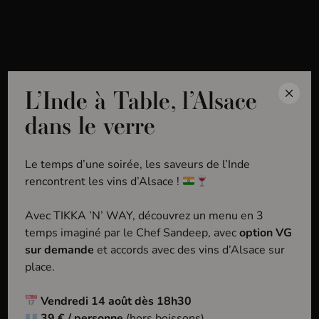
MENU
L’Inde à Table, l’Alsace
Accueil
Domaines
Domaine Becker Jean
dans le verre
Le temps d’une soirée, les saveurs de l’Inde
rencontrent les vins d’Alsace !
Avec TIKKA ’N’ WAY, découvrez un menu en 3
temps imaginé par le Chef Sandeep, avec
option VG
sur demande
et accords avec des vins d’Alsace sur
D
o
m
a
i
n
e
B
e
c
k
e
r
place.
J
e
a
n
Vendredi 14 août dès 18h30
39 € / personne
(hors boissons)