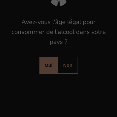
d
o
m
a
i
n
e
s
Avez-vous l'âge légal pour
Domaine Wach
M
consommer de l'alcool dans votre
pays ?
Oui
Non
Découvrez tous les domaines