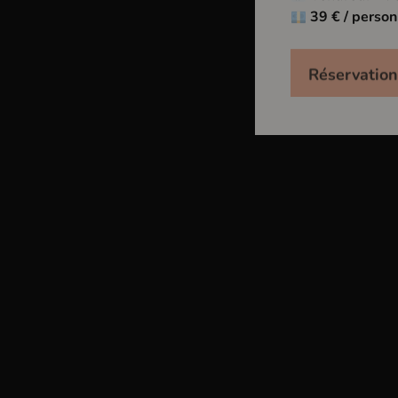
S
i
p
p
-
M
39 € / perso
Réservation