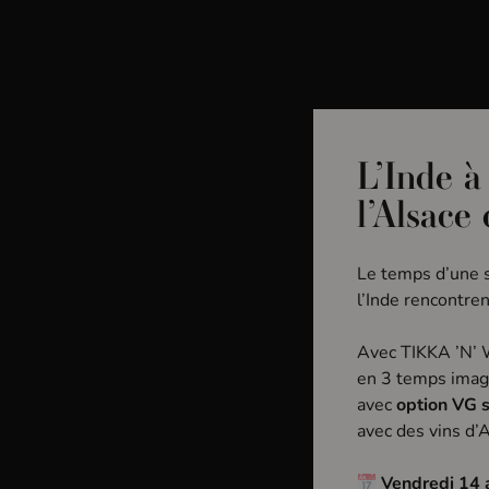
Bar à vin & Caviste
La Pa
L’Inde à
Accueil
Domaines
Domaine Sipp-Mack
l’Alsace
Le temps d’une s
l’Inde rencontren
Avec TIKKA ’N’
en 3 temps imag
D
o
m
a
i
avec
option VG 
avec des vins d’A
Vendredi 14 