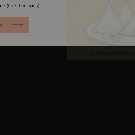
a
c
k
nne
(hors boissons)
s