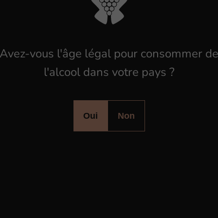
s du Domai
Mack
Avez-vous l'âge légal pour consommer d
l'alcool dans votre pays ?
Oui
Non
o
u
v
r
e
z
d
'
a