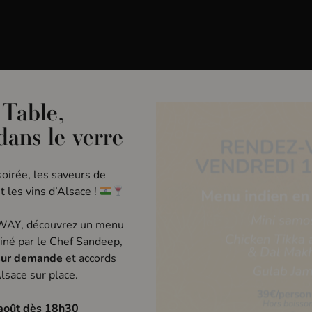
use Iodée
Évènements
Privatisation
Bons Ca
 Table,
 dans le verre
oirée, les saveurs de
t les vins d’Alsace !
 WAY, découvrez un menu
iné par le Chef Sandeep,
n
e
sur demande
et accords
lsace sur place.
août dès 18h30