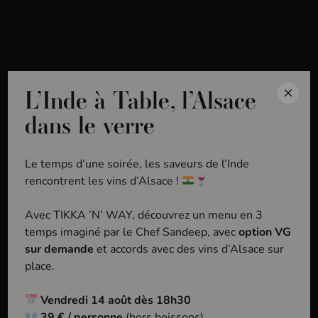
MENU
Inscrivez-vous à notre
L’Inde à Table, l’Alsace
Newsletter
dans le verre
Nouveautés, événements, ne manquez rien
Le temps d’une soirée, les saveurs de l’Inde
de l’actualité de l’Alsace à Boire !
rencontrent les vins d’Alsace !
Avec TIKKA ’N’ WAY, découvrez un menu en 3
temps imaginé par le Chef Sandeep, avec
option VG
sur demande
et accords avec des vins d’Alsace sur
Je m'inscris
place.
Vendredi 14 août dès 18h30
Les informations que vous fournissez via ce formulaire sont destinées à
39 € / personne
(hors boissons)