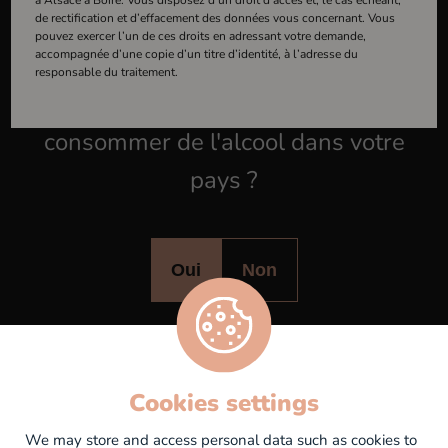
Alsace à Boire. Vous disposez d’un droit d’accès et, le cas échéant, de
de rectification et d’effacement des données vous concernant. Vous
rectification et d’effacement des données vous concernant. Vous pouvez
pouvez exercer l’un de ces droits en adressant votre demande,
exercer l’un de ces droits en adressant votre demande, accompagnée d’une
accompagnée d’une copie d’un titre d’identité, à l’adresse du
copie d’un titre d’identité, à l’adresse du responsable du traitement.
responsable du traitement.
Avez-vous l'âge légal pour
consommer de l'alcool dans votre
pays ?
Oui
Non
Bar à vin & Caviste
La Pause Iodée
Évènements
Bons Cadeaux
Contactez-nous
Cookies settings
We may store and access personal data such as cookies to