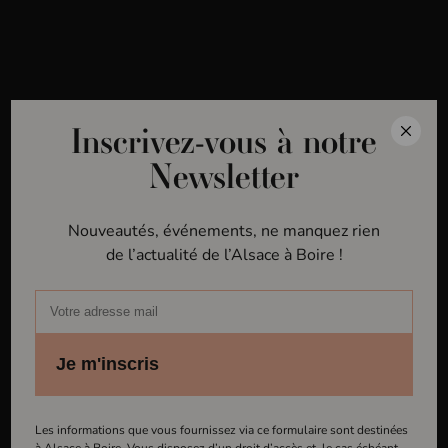
MENU
Inscrivez-vous à notre
Inscrivez-vous à notre
Newsletter
Newsletter
Nouveautés, événements, ne manquez rien
Nouveautés, événements, ne manquez rien
de l’actualité de l’Alsace à Boire !
de l’actualité de l’Alsace à Boire !
Je m'inscris
Je m'inscris
Les informations que vous fournissez via ce formulaire sont destinées
Les informations que vous fournissez via ce formulaire sont destinées à
à Alsace à Boire. Vous disposez d’un droit d’accès et, le cas échéant,