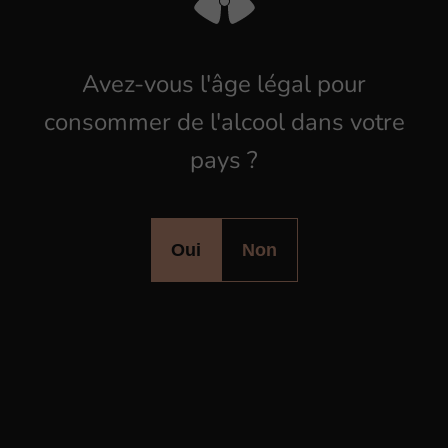
d
o
m
a
i
n
e
s
Avez-vous l'âge légal pour
Domaine Wach
M
consommer de l'alcool dans votre
pays ?
Oui
Non
Découvrez tous les domaines