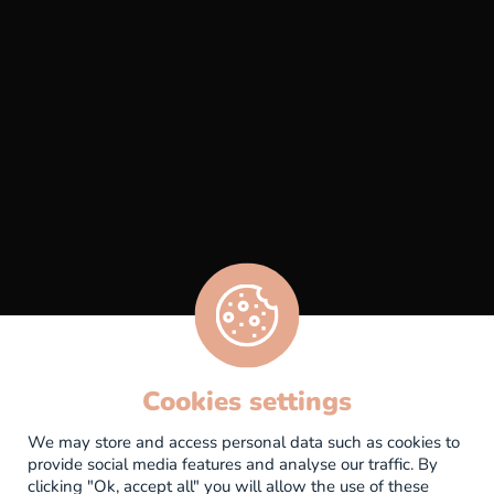
Bar à vin & Caviste
La Pause Iodée
Évènements
Bons Cadeaux
Contactez-nous
Cookies settings
Mentions légales
We may store and access personal data such as cookies to
provide social media features and analyse our traffic. By
Politique de confidentialité
clicking "Ok, accept all" you will allow the use of these
CGV