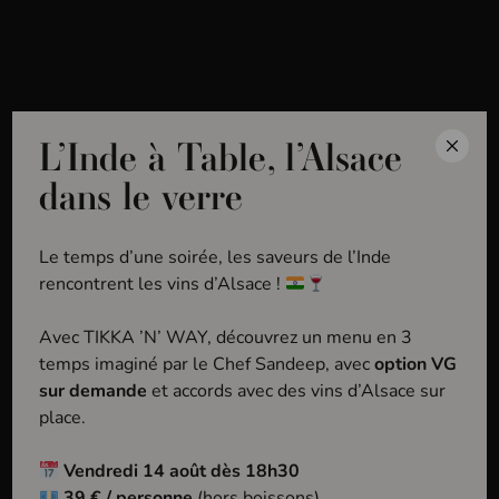
MENU
L’Inde à Table, l’Alsace
Accueil
Domaines
Domaine Emile Beyer
dans le verre
Le temps d’une soirée, les saveurs de l’Inde
rencontrent les vins d’Alsace !
Avec TIKKA ’N’ WAY, découvrez un menu en 3
temps imaginé par le Chef Sandeep, avec
option VG
D
o
m
a
i
n
e
E
m
i
l
e
sur demande
et accords avec des vins d’Alsace sur
place.
B
e
y
e
r
Vendredi 14 août dès 18h30
39 € / personne
(hors boissons)